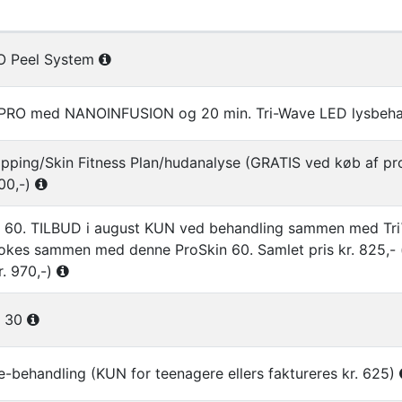
er i gruppen Ansigtsbehandling af prof.
 Peel System
 PRO med NANOINFUSION og 20 min. Tri-Wave LED lysbeh
pping/Skin Fitness Plan/hudanalyse (GRATIS ved køb af pr
800,-)
in 60. TILBUD i august KUN ved behandling sammen med Tr
kes sammen med denne ProSkin 60. Samlet pris kr. 825,- 
r. 970,-)
n 30
e-behandling (KUN for teenagere ellers faktureres kr. 625)