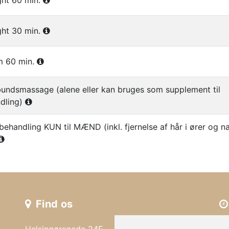
ight 60 min.
ight 30 min.
rm 60 min.
undsmassage (alene eller kan bruges som supplement til
dling)
behandling KUN til MÆND (inkl. fjernelse af hår i ører og n
Find os