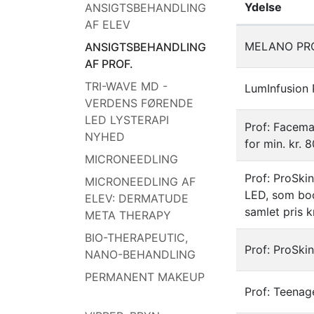
Ydelse
ANSIGTSBEHANDLING
AF ELEV
Liste af ydels
MELANO PRO
ANSIGTSBEHANDLING
AF PROF.
TRI-WAVE MD -
LumInfusion
VERDENS FØRENDE
LED LYSTERAPI
Prof: Facema
NYHED
for min. kr. 
MICRONEEDLING
Prof: ProSk
MICRONEEDLING AF
LED, som boo
ELEV: DERMATUDE
samlet pris k
META THERAPY
BIO-THERAPEUTIC,
Prof: ProSki
NANO-BEHANDLING
PERMANENT MAKEUP
Prof: Teenag